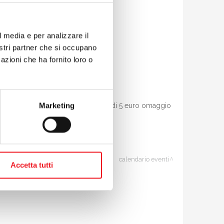
ice ore 19.30).
l media e per analizzare il
nostri partner che si occupano
azioni che ha fornito loro o
Marketing
n tessera estiva omaggio del costo di 5 euro omaggio
calendario eventi
Accetta tutti