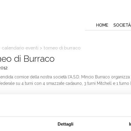
HOME
SOCIETÀ
>
calendario eventi
>
torneo di burraco
neo di Burraco
2012
lendida cornice della nostra società l'A.S.D. Mincio Burraco organizza 
federale su 4 turni con 4 smazzate cadauno, 3 turni Mitchell e 1 turno
 iscrizione
p.p.
amma
30 - Accreditamento coppie;
Dettagli
0 - Inizio Torneo;