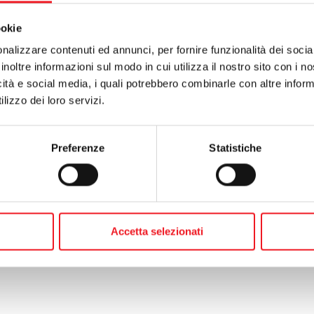
 - Break con pizza, bibita e frutta di stagione;
ookie
possibile cenare presso il self service della società (apertura self serv
nalizzare contenuti ed annunci, per fornire funzionalità dei socia
inoltre informazioni sul modo in cui utilizza il nostro sito con i 
icità e social media, i quali potrebbero combinarle con altre inform
'incasso e comunque secondo regolamento F.I.T.A.B.
lizzo dei loro servizi.
ni
ioni sono aperte ai tesserati F.I.T.A.B.
Preferenze
Statistiche
sserati potranno effettuare il tesseramento al momento del torneo co
io Burraco.
AZIONI E PRENOTAZIONI
aniela 348 6043547 e Bertani Paolo 331 1204520
te:
orari scuola tennis
Accetta selezionati
o:
l'assemblea del 28 novembre