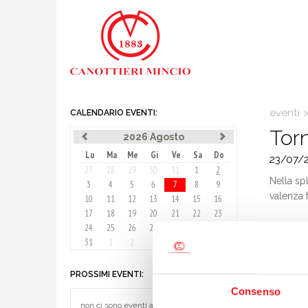
eventi
CALENDARIO EVENTI:
Tor
2026 Agosto
Lu
Ma
Me
Gi
Ve
Sa
Do
23/07/
27
28
29
30
31
1
2
Nella sp
3
4
5
6
7
8
9
valenza 
10
11
12
13
14
15
16
17
18
19
20
21
22
23
Quota di
24
25
26
27
28
29
30
Euro 15 
31
1
2
3
4
5
6
Progr
PROSSIMI EVENTI:
Ore 20.
Consenso
Ore 21.0
non ci sono eventi al momento