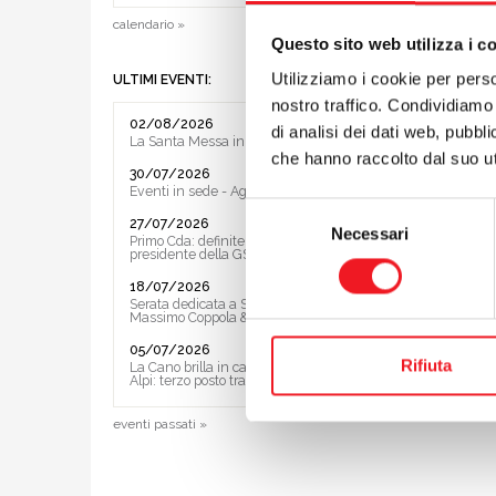
Ore 23.30
calendario »
Questo sito web utilizza i c
NB: sarà 
Utilizziamo i cookie per perso
ULTIMI EVENTI:
nostro traffico. Condividiamo 
Premi
02/08/2026
di analisi dei dati web, pubbl
60% dell
La Santa Messa in riva al lago
che hanno raccolto dal suo uti
30/07/2026
Iscrizio
Eventi in sede - Agosto 2026
Le iscriz
Selezione
27/07/2026
Necessari
I non te
del
Primo Cda: definite le Vice ed il
presidente della GS
del Minc
consenso
INFORM
18/07/2026
Serata dedicata a Sting e ai Police con
Artoni D
Massimo Coppola & Band
05/07/2026
preceden
Rifiuta
La Cano brilla in casa al Trofeo delle
successiv
Alpi: terzo posto tra le società
eventi passati »