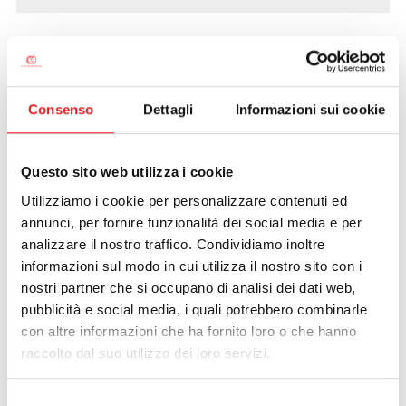
A pranzo con Gianni Clerici
12/09/2009
Consenso
Dettagli
Informazioni sui cookie
Questo sito web utilizza i cookie
Utilizziamo i cookie per personalizzare contenuti ed
annunci, per fornire funzionalità dei social media e per
analizzare il nostro traffico. Condividiamo inoltre
informazioni sul modo in cui utilizza il nostro sito con i
nostri partner che si occupano di analisi dei dati web,
pubblicità e social media, i quali potrebbero combinarle
con altre informazioni che ha fornito loro o che hanno
raccolto dal suo utilizzo dei loro servizi.
Gradita improvvisata alla Cano dell'ex tennista, giornalista e
Selezione
scrittore
Gianni Clerici
.