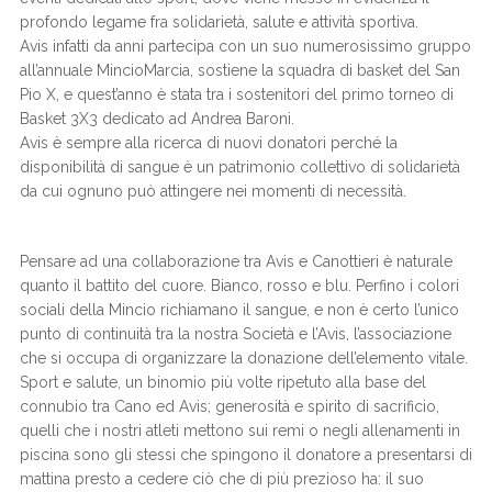
profondo legame fra solidarietà, salute e attività sportiva.
Avis infatti da anni partecipa con un suo numerosissimo gruppo
all’annuale MincioMarcia, sostiene la squadra di basket del San
Pio X, e quest’anno è stata tra i sostenitori del primo torneo di
Basket 3X3 dedicato ad Andrea Baroni.
Avis è sempre alla ricerca di nuovi donatori perché la
disponibilità di sangue è un patrimonio collettivo di solidarietà
da cui ognuno può attingere nei momenti di necessità.
Pensare ad una collaborazione tra Avis e Canottieri è naturale
quanto il battito del cuore. Bianco, rosso e blu. Perfino i colori
sociali della Mincio richiamano il sangue, e non è certo l’unico
punto di continuità tra la nostra Società e l’Avis, l’associazione
che si occupa di organizzare la donazione dell’elemento vitale.
Sport e salute, un binomio più volte ripetuto alla base del
connubio tra Cano ed Avis; generosità e spirito di sacrificio,
quelli che i nostri atleti mettono sui remi o negli allenamenti in
piscina sono gli stessi che spingono il donatore a presentarsi di
mattina presto a cedere ciò che di più prezioso ha: il suo