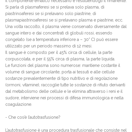
il componente ematico necessario e restituendogli il rimanente.
Si parla di plasmaferesi se si prelava solo plasma, di
piastrinoaferesi se si prelavano solo piastrine, di
plasmapiastrinoaferesi se si prelavano plasma e piastrine, ecc.
Una volta raccolto, il plasma viene conservato diversamente dal
sangue intero e dai concentrati di globuli rossi, essendo
congelato (se a temperatura inferiore a – 30° C) può essere
utilizzato per un periodo massimo di 12 mesi.
Il sangue è composto per il 45% circa di cellule, la parte
corpuscolata, e per il 55% circa di plasma, la parte liquida.
Le funzioni del plasma sono numerose: mantiene costante il
volume di sangue circolante, porta ai tessuti e alle cellule
sostanze prevalentemente di tipo nutritivo e di regolazione
(ormoni, vitamine), raccoglie tutte le sostanze di rifiuto derivanti
dal metabolismo delle cellule e le elimina attraverso i reni e il
sudore, interviene nei processi di difesa immunologica e nella
coagulazione.
- Che cos’è l’autotrasfusione?
L’autotrasfusione è una procedura trasfusionale che consiste nel