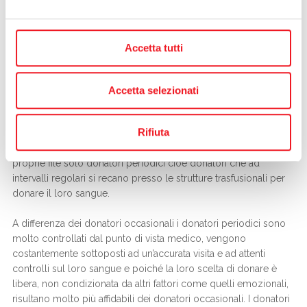
la massima discrezionalità e segretezza di tutti gli aspetti
sanitari e dei risultati delle analisi effettuate.
Accetta tutti
- Perché i donatori Avis sono al sicuro?
Perché l’obiettivo primario e fondamentale è la SICUREZZA
Accetta selezionati
L’attività di AVIS è finalizzata a promuovere una donazione
“sicura” del sangue e a rispondere efficacemente alle esigenze
Rifiuta
dei bisogni mirati e quindi programmati dei Servizi Trasfusionali,
in funzione dell’obiettivo della “sicurezza”. L’AVIS annovera tra le
proprie file solo donatori periodici cioè donatori che ad
intervalli regolari si recano presso le strutture trasfusionali per
donare il loro sangue.
A differenza dei donatori occasionali i donatori periodici sono
molto controllati dal punto di vista medico, vengono
costantemente sottoposti ad un’accurata visita e ad attenti
controlli sul loro sangue e poiché la loro scelta di donare è
libera, non condizionata da altri fattori come quelli emozionali,
risultano molto più affidabili dei donatori occasionali. I donatori