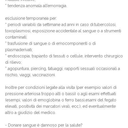
* tendenza anomala all’emorragia.
esclusione temporanea per:
* periodi variabili da settimane ad anni in caso di:tubercolosi,
toxoplasmosi, esposizione accidentale al sangue o a strumenti
contaminati;
* trasfusione di sangue o di emocomponenti o di
plasmaderivati;
* endoscopia, trapianto di tessuti o cellule, intervento chirurgico
di rilievo;
* agopuntura, piercing, tatuaggi, rapporti sessuali occasionali a
rischio, viaggi, vaccinazioni.
Inoltre per condizioni legate alla visita (per esempio valori di
pressione arteriosa troppo alti o bassi) o agli esami effettuati
(esempi, valori di emoglobina o ferro bassi,esami del fegato
elevati, positività dei marcatori virali, ecc.), ed eventualmente
altro a giudizio del medico.
- Donare sangue è dannoso per la salute?