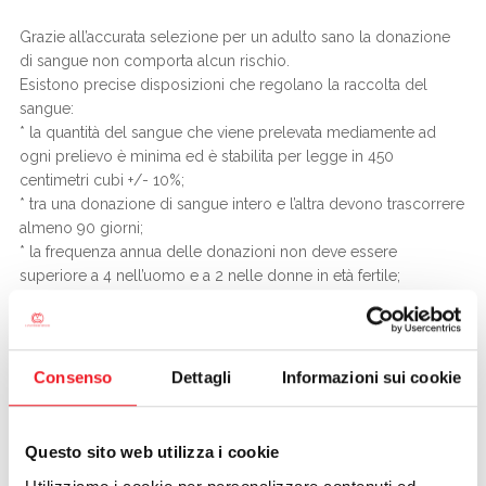
Grazie all’accurata selezione per un adulto sano la donazione
di sangue non comporta alcun rischio.
Esistono precise disposizioni che regolano la raccolta del
sangue:
* la quantità del sangue che viene prelevata mediamente ad
ogni prelievo è minima ed è stabilita per legge in 450
centimetri cubi +/- 10%;
* tra una donazione di sangue intero e l’altra devono trascorrere
almeno 90 giorni;
* la frequenza annua delle donazioni non deve essere
superiore a 4 nell’uomo e a 2 nelle donne in età fertile;
I controlli e le visite periodiche effettuate a ciascun donatore
prima di ogni donazione sono uno strumento di medicina
preventiva, a tutela dello stato di salute generale del donatore.
Consenso
Dettagli
Informazioni sui cookie
- Per le donne (già soggette alla perdite mestruali) donare
sangue non è dannoso?
Questo sito web utilizza i cookie
La donazione di sangue per le donne non ha alcuna