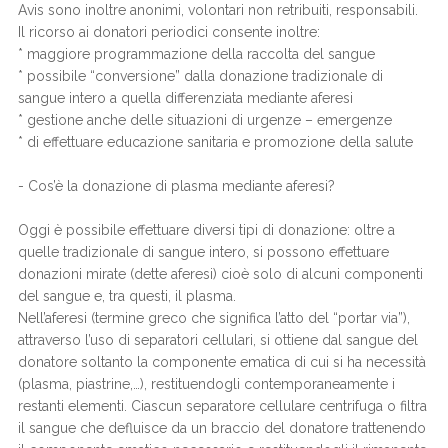
Avis sono inoltre anonimi, volontari non retribuiti, responsabili.
Il ricorso ai donatori periodici consente inoltre:
* maggiore programmazione della raccolta del sangue
* possibile “conversione” dalla donazione tradizionale di
sangue intero a quella differenziata mediante aferesi
* gestione anche delle situazioni di urgenze – emergenze
* di effettuare educazione sanitaria e promozione della salute
- Cos’è la donazione di plasma mediante aferesi?
Oggi è possibile effettuare diversi tipi di donazione: oltre a
quelle tradizionale di sangue intero, si possono effettuare
donazioni mirate (dette aferesi) cioè solo di alcuni componenti
del sangue e, tra questi, il plasma.
Nell’aferesi (termine greco che significa l’atto del “portar via”),
attraverso l’uso di separatori cellulari, si ottiene dal sangue del
donatore soltanto la componente ematica di cui si ha necessità
(plasma, piastrine,…), restituendogli contemporaneamente i
restanti elementi. Ciascun separatore cellulare centrifuga o filtra
il sangue che defluisce da un braccio del donatore trattenendo