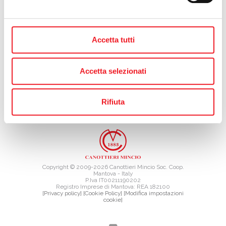
precedente:
sondaggio sulla ristorazione
successivo:
incontro in sede con i comitati no inceneritore
calendario eventi
Accetta tutti
Accetta selezionati
Rifiuta
TAG DIRECTORY
SITE MAP
Copyright © 2009-2026 Canottieri Mincio Soc. Coop.
Mantova - Italy
P.Iva IT00211190202
Registro Imprese di Mantova: REA 182100
[Privacy policy]
[Cookie Policy]
[Modifica impostazioni
cookie]