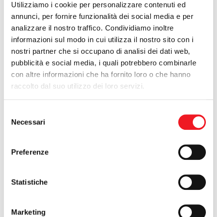
Utilizziamo i cookie per personalizzare contenuti ed
annunci, per fornire funzionalità dei social media e per
Cano Cinema: Jumanji
analizzare il nostro traffico. Condividiamo inoltre
informazioni sul modo in cui utilizza il nostro sito con i
19/07/2018
nostri partner che si occupano di analisi dei dati web,
Giovedì 19 luglio, dalle ore 21.30
pubblicità e social media, i quali potrebbero combinarle
con altre informazioni che ha fornito loro o che hanno
Il film si ricollega al cult del 1995 Jumanji con Robin
raccolto dal suo utilizzo dei loro servizi.
Williams e Kirsten Dunst. La storia prende le mosse nel 1996,
quando un ragazzo inizia la sua partita finendo per restare
intrappolato nel gioco per vent'anni. Torniamo nel 2016,
Selezione
quando quattro ragazzi finiti in punizione (che a tratti ricordano
Necessari
del
quelli di Breakfast Club) iniziano a giocare. La partita non avrà
consenso
fine finché il mondo di Jumanji non sarà salvo.
Preferenze
Titolo originale: Jumanji: Welcome to the Jungle
Anno: 2017
Statistiche
Nazione: Stati Uniti d'America
Distribuzione: Warner Bros
Durata: 119 min
Marketing