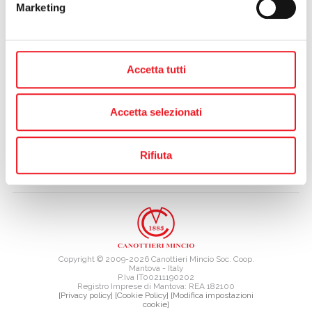
Marketing
contattare il front Office della Canottieri Mincio, al numero 0376
391700.
precedente:
il nuovo presidente è pelagatti
calendario eventi
successivo:
degustando
Accetta tutti
Accetta selezionati
Rifiuta
TAG DIRECTORY
SITE MAP
Copyright © 2009-2026 Canottieri Mincio Soc. Coop.
Mantova - Italy
P.Iva IT00211190202
Registro Imprese di Mantova: REA 182100
[Privacy policy]
[Cookie Policy]
[Modifica impostazioni
cookie]