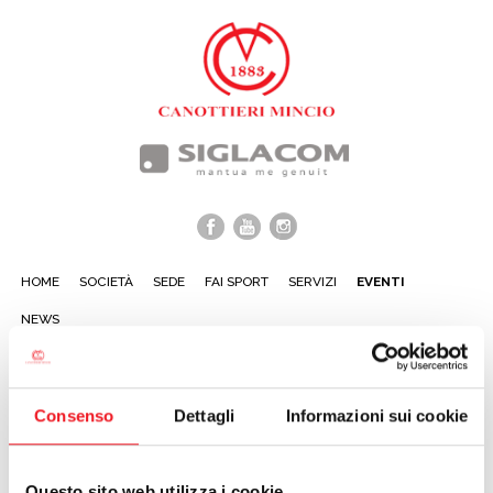
HOME
SOCIETÀ
SEDE
FAI SPORT
SERVIZI
EVENTI
NEWS
PROSSIMI EVENTI:
Consenso
Dettagli
Informazioni sui cookie
non ci sono eventi al momento
calendario »
Questo sito web utilizza i cookie