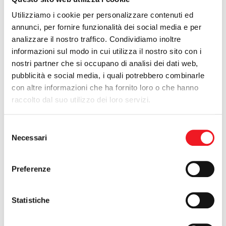
Utilizziamo i cookie per personalizzare contenuti ed
Corso per assistenti bagnanti
annunci, per fornire funzionalità dei social media e per
analizzare il nostro traffico. Condividiamo inoltre
13/06/2014
informazioni sul modo in cui utilizza il nostro sito con i
nostri partner che si occupano di analisi dei dati web,
pubblicità e social media, i quali potrebbero combinarle
con altre informazioni che ha fornito loro o che hanno
raccolto dal suo utilizzo dei loro servizi.
Selezione
Necessari
del
consenso
Preferenze
Inizia il 23 giugno il corso per Assistenti bagnanti. La durata sarà
di 4 settimane, per 3 giorni di lezione, pratiche e teoriche, ogni
Statistiche
settimana. Al termine delle lezioni sono previsti gli esami. Il
costo è di 320 euro, per iscrizioni ed informazioni potete