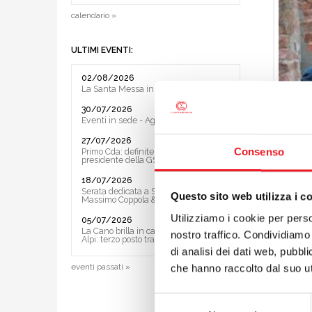
calendario »
ULTIMI EVENTI:
02/08/2026
La Santa Messa in riva al lago
30/07/2026
Eventi in sede - Agosto 2026
27/07/2026
Consenso
Primo Cda: definite le Vice ed il
presidente della GS
18/07/2026
Serata dedicata a Sting e ai Police con
Questo sito web utilizza i c
Massimo Coppola & Band
Utilizziamo i cookie per perso
05/07/2026
La Cano brilla in casa al Trofeo delle
nostro traffico. Condividiamo 
Alpi: terzo posto tra le società
di analisi dei dati web, pubbl
eventi passati »
che hanno raccolto dal suo uti
É
Massi
Selezione
amministr