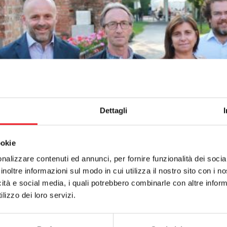
Dettagli
ookie
nalizzare contenuti ed annunci, per fornire funzionalità dei socia
inoltre informazioni sul modo in cui utilizza il nostro sito con i 
icità e social media, i quali potrebbero combinarle con altre inform
lizzo dei loro servizi.
mo Pelagatt
i il nuovo presidente della Canottieri Mincio. La decision
azione, riunitosi ufficialmente stasera, mercoledì 3 settembre, a pochi 