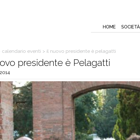
HOME
SOCIETÀ
>
calendario eventi
>
il nuovo presidente è pelagatti
uovo presidente è Pelagatti
2014