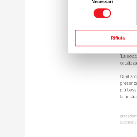
Necessari
del
cda - è 
condivisi
consenso
Chiara 
squadra p
impresci
Rifiuta
e collab
"La sodd
catalizz
Quella d
presenza
più bass
la nostr
preceden
successiv