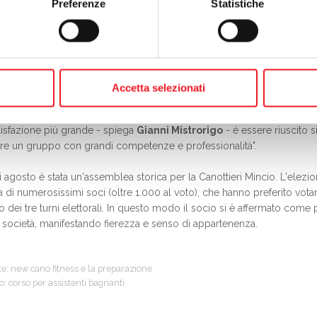
Preferenze
Statistiche
la prima dichiarazione del neo presidente - al di la delle competenze s
one per poter raggiungere gli obiettivi, le aspettative e le esigenze de
Faveri
ricoprirà il ruolo di vice presidente: "Sono onorata del sorprend
orterà quei risultati positivi di cui la Canottieri ora ha bisogno. Nei c
ndibili per rappresentare una collettività. Mi auguro di ritrovare dura
Accetta selezionati
orazione da parte dei Soci, così come dimostrata durante l'ultima ass
isfazione più grande - spiega
Gianni Mistrorigo
- é essere riuscito s
are un gruppo con grandi competenze e professionalità".
i agosto è stata un'assemblea storica per la Canottieri Mincio. L'elezio
 di numerosissimi soci (oltre 1.000 al voto), che hanno preferito vota
o dei tre turni elettorali. In questo modo il socio si è affermato come 
a società, manifestando fierezza e senso di appartenenza.
te:
new cano fitness e la preparazione
o:
corso per assistenti bagnanti