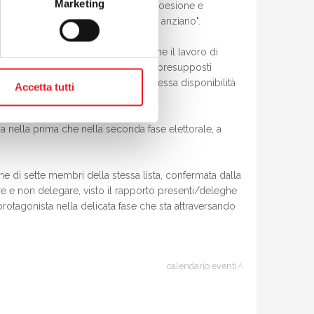
Marketing
pecifiche, lavorerà in un ottica di coesione e
i singoli soci dal più giovane al più anziano".
ente risultato raggiunto. Confido che il lavoro di
olleghi ho trovato dignità e rispetto, presupposti
nte questo percorso di mandato la stessa disponibilità
Accetta tutti
emblea".
ia nella prima che nella seconda fase elettorale, a
ne di sette membri della stessa lista, confermata dalla
re e non delegare, visto il rapporto presenti/deleghe
protagonista nella delicata fase che sta attraversando
calendario eventi