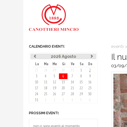
eventi
CALENDARIO EVENTI:
Il n
2026 Agosto
Lu
Ma
Me
Gi
Ve
Sa
Do
03/09/
27
28
29
30
31
1
2
3
4
5
6
7
8
9
10
11
12
13
14
15
16
17
18
19
20
21
22
23
24
25
26
27
28
29
30
31
1
2
3
4
5
6
PROSSIMI EVENTI:
non ci sono eventi al momento