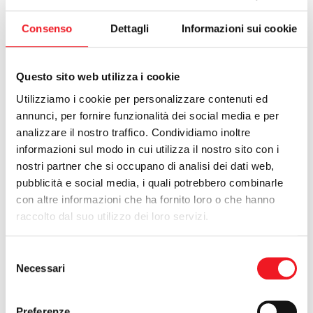
Consenso
Dettagli
Informazioni sui cookie
Torneo Open Amici di Abeo
11/06/2022 - 26/06/2022
Questo sito web utilizza i cookie
Utilizziamo i cookie per personalizzare contenuti ed
annunci, per fornire funzionalità dei social media e per
analizzare il nostro traffico. Condividiamo inoltre
informazioni sul modo in cui utilizza il nostro sito con i
nostri partner che si occupano di analisi dei dati web,
pubblicità e social media, i quali potrebbero combinarle
con altre informazioni che ha fornito loro o che hanno
raccolto dal suo utilizzo dei loro servizi.
Selezione
Necessari
del
consenso
Preferenze