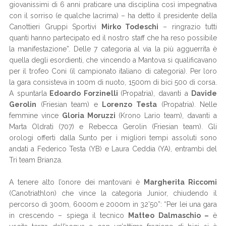
giovanissimi di 6 anni praticare una disciplina così impegnativa
con il sorriso (e qualche lacrima) – ha detto il presidente della
Canottieri Gruppi Sportivi
Mirko Todeschi
– ringrazio tutti
quanti hanno partecipato ed il nostro staff che ha reso possibile
la manifestazione”. Delle 7 categoria al via la più agguerrita è
quella degli esordienti, che vincendo a Mantova si qualificavano
per il trofeo Coni (il campionato italiano di categoria). Per loro
la gara consisteva in 100m di nuoto, 1500m di bici 500 di corsa.
A spuntarla
Edoardo Forzinelli
(Propatria), davanti a
Davide
Gerolin
(Friesian team) e
Lorenzo Testa
(Propatria). Nelle
femmine vince
Gloria Moruzzi
(Krono Lario team), davanti a
Marta Oldrati (707) e Rebecca Gerolin (Friesian team). Gli
orologi offerti dalla Sunto per i migliori tempi assoluti sono
andati a Federico Testa (YB) e Laura Ceddia (YA), entrambi del
Tri team Brianza.
A tenere alto l’onore dei mantovani è
Margherita Riccomi
(Canotriathlon) che vince la categoria Junior, chiudendo il
percorso di 300m, 6000m e 2000m in 32’50”: “Per lei una gara
in crescendo – spiega il tecnico
Matteo Dalmaschio –
è