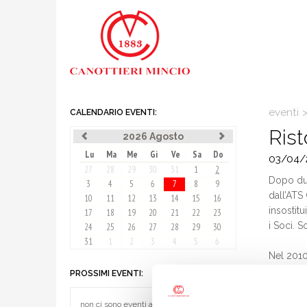
eventi
CALENDARIO EVENTI:
Rist
2026 Agosto
Lu
Ma
Me
Gi
Ve
Sa
Do
03/04/
27
28
29
30
31
1
2
Dopo due
3
4
5
6
7
8
9
dall’ATS
10
11
12
13
14
15
16
insostitu
17
18
19
20
21
22
23
i Soci. S
24
25
26
27
28
29
30
31
1
2
3
4
5
6
Nel 2010 
ristorazi
PROSSIMI EVENTI:
continuar
avrebbe d
non ci sono eventi al momento