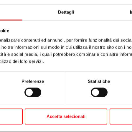
curezza alimentare. Sembra banale dirlo, ma i costi legati al rispetto
cile realizzare profitti. La motivazione della gestione diretta non era qu
Dettagli
 questione non secondaria, il Cda ha potuto fare questa scelta perché 
ione strumentale necessaria, ovvero la Mincio è diventata proprietaria 
essibilità ha permesso anche di conoscere quanto vale la gestione di tut
ookie
 è circa un milione di euro.
nalizzare contenuti ed annunci, per fornire funzionalità dei socia
ci hanno sempre contestato la scelta di gestire direttamente la ristoraz
inoltre informazioni sul modo in cui utilizza il nostro sito con i 
o della Società. E’ bene ricordare però che le recenti leggi, in caso d
icità e social media, i quali potrebbero combinarle con altre inform
bilità, anche in solido, sulla nostra Società. Per questo, per venire i
lizzo dei loro servizi.
o tracciato dalla legge, il Cda ha affidato la gestione attraverso una 
olato rigoroso.
Preferenze
Statistiche
ffidatari sono persone di elevata esperienza, a cui la Società augura pro
le. Il capitolato ha fissato alcune condizioni essenziali che sono il ris
 Anche i prezzi sono vincolati. Inoltre, per non rivivere esperienza neg
a tutela della Canottieri Mincio. Paletti rigidi, che solo dei grandi pr
to da
Nicola Reggiani e Giuseppe Maddalena
: “Una grande oppor
, conoscendo la tipologia della clientela e le sue esigenze. Sono con
Accetta selezionati
vità all’orizzonte, dall’aggiunta di piatti che appartengono al nostro m
eniamo il riserbo ma che stiamo già organizzando e sicuramente stup