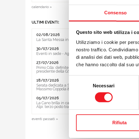
della si
calendario »
più diffi
Consenso
Inoltre,
ULTIMI EVENTI:
la dotaz
Questa fl
Questo sito web utilizza i c
02/08/2026
fatturato
La Santa Messa in riva al lago
Utilizziamo i cookie per perso
Alcuni So
30/07/2026
nostro traffico. Condividiamo 
economic
Eventi in sede - Agosto 2026
di analisi dei dati web, pubbl
responsa
27/07/2026
che hanno raccolto dal suo uti
nel solc
Primo Cda: definite le Vice ed il
presidente della GS
un capit
Selezione
18/07/2026
Serata dedicata a Sting e ai Police con
Necessari
I nuovi a
del
Massimo Coppola & Band
impeccabi
consenso
05/07/2026
del cibo.
La Cano brilla in casa al Trofeo delle
bancaria 
Alpi: terzo posto tra le società
dimostra
eventi passati »
far bene
Rifiuta
grosse no
ora mant