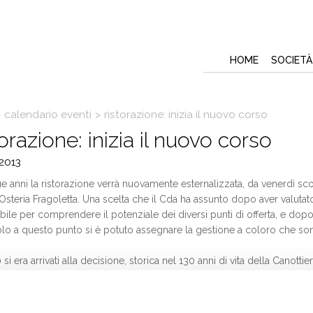
HOME
SOCIETÀ
>
calendario eventi
>
ristorazione: inizia il nuovo corso
orazione: inizia il nuovo corso
2013
 anni la ristorazione verrà nuovamente esternalizzata, da venerdì scor
 Osteria Fragoletta. Una scelta che il Cda ha assunto dopo aver valutato
ibile per comprendere il potenziale dei diversi punti di offerta, e dopo
olo a questo punto si è potuto assegnare la gestione a coloro che sono r
si era arrivati alla decisione, storica nel 130 anni di vita della Canotti
one, attraverso la Canottieri Servizi. I motivi erano numerosi; innanzit
e ad offrire il servizio ai Soci, dato che il gestore a cui era stata affid
ovuto garantire, oltre alla qualità del cibo, anche il rispetto della fi