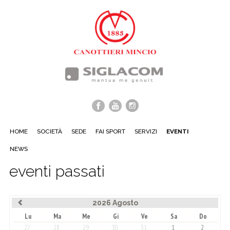
HOME
SOCIETÀ
SEDE
FAI SPORT
SERVIZI
EVENTI
NEWS
eventi passati
2026 Agosto
Lu
Ma
Me
Gi
Ve
Sa
Do
27
28
29
30
31
1
2