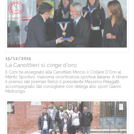
15/12/2015
La Canottieri si cinge d'oro
Il Coni ha assegnato alla Canottieri Mincio il Collare D'Oro al
Merito Sportivo, massima onorificenza sportiva italiana. A ritirare
il premio dal premier Renzi il presidente Massimo Pelagatti
accompagnato dal consigliere con delega allo sport Gianni
Mistrorigo.