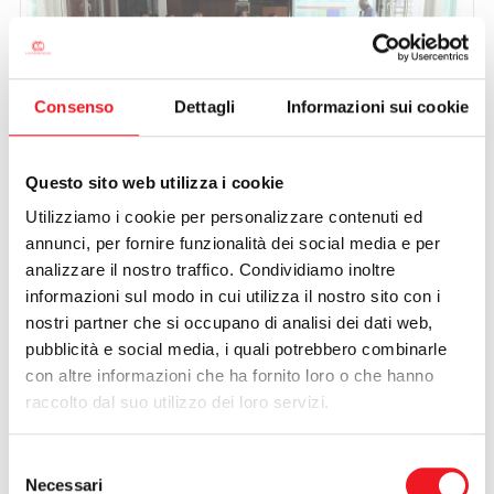
Consenso
Dettagli
Informazioni sui cookie
Questo sito web utilizza i cookie
10/10/2015
Utilizziamo i cookie per personalizzare contenuti ed
Incontro con i soci
annunci, per fornire funzionalità dei social media e per
Argomenti molto interessanti quelli esposti dal Cda nella
analizzare il nostro traffico. Condividiamo inoltre
riunione con i soci del 10 ottobre. Fotovoltaico, bilancio pre
consuntivo, lavori in sede ed eventi sono stati oggetto di una
informazioni sul modo in cui utilizza il nostro sito con i
dettagliata analisi. Allo studio di fattibilità progetti per rendere
nostri partner che si occupano di analisi dei dati web,
fruibile la Cano anche nei mesi invernali.
pubblicità e social media, i quali potrebbero combinarle
con altre informazioni che ha fornito loro o che hanno
raccolto dal suo utilizzo dei loro servizi.
Selezione
Necessari
del